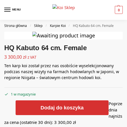
MENU
0
Strona główna
Sklep
Karpie Koi
HQ Kabuto 64 cm. Female
/
/
/
HQ Kabuto 64 cm. Female
3 300,00
zł
z VAT
Ten karp koi został przez nas osobiście wyselekcjonowany
podczas naszej wizyty na farmach hodowlanych w Japonii, w
regionie Niigata – światowym centrum hodowli koi.
1 w magazynie
Poprze
Dodaj do koszyka
dnia
najniżs
za cena (ostatnie 30 dni):
3 300,00
zł