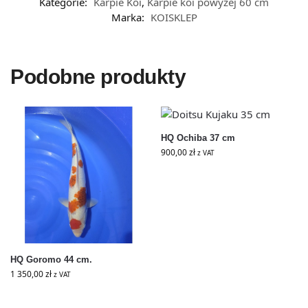
Kategorie:
Karpie Koi
,
Karpie koi powyżej 60 cm
Marka:
KOISKLEP
Podobne produkty
HQ Ochiba 37 cm
900,00
zł
z VAT
HQ Goromo 44 cm.
1 350,00
zł
z VAT