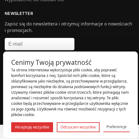
NEWSLETTER
Zapisz się do newslettera i otrzymuj informacje o nowościach
i promocjach.
Akceptuję politykę prywatnosci i zapisuję się do newslettera.
*
Cenimy Twoją prywatność
Ta strona internetowa wykorzystuje pliki cookie, aby poprawić
komfort korzystania z niej. Spośród nich pliki cookie, które są
sklasyfikowane jako niezbędne, są przechowywane w przeglądarce,
ponieważ są niezbędne do działania podstawowych funkcji witryny.
Używamy również plików cookie stron trzecich, które pomagają nam
© Koi Sklep| Wdrożenie:
Sklepy internetowe Creative SEO
.
analizować i rozumieć sposób korzystania z tej witryny. Te pliki
cookie będą przechowywane w przeglądarce użytkownika wyłącznie
za jego zgodą. Użytkownik ma również możliwość rezygnacji z tych
plików cookie.
Preferencje
Akceptuję wszystkie
Odrzucam wszystkie