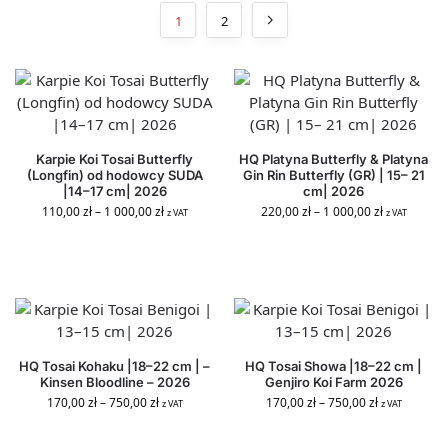
1
2
Karpie Koi Tosai Butterfly
HQ Platyna Butterfly & Platyna
(Longfin) od hodowcy SUDA
Gin Rin Butterfly (GR) | 15– 21
|14–17 cm| 2026
cm| 2026
110,00
zł
–
1 000,00
zł
220,00
zł
–
1 000,00
zł
z VAT
z VAT
HQ Tosai Kohaku |18–22 cm | –
HQ Tosai Showa |18–22 cm |
Kinsen Bloodline – 2026
Genjiro Koi Farm 2026
170,00
zł
–
750,00
zł
170,00
zł
–
750,00
zł
z VAT
z VAT