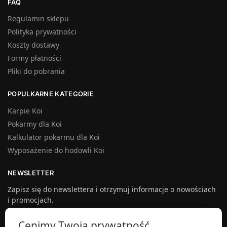
FAQ
Regulamin sklepu
Polityka prywatności
Koszty dostawy
Formy płatności
Pliki do pobrania
POPULKARNE KATEGORIE
Karpie Koi
Pokarmy dla Koi
Kalkulator pokarmu dla Koi
Wyposażenie do hodowli Koi
NEWSLETTER
Zapisz się do newslettera i otrzymuj informacje o nowościach
i promocjach.
Cenimy Twoją prywatność