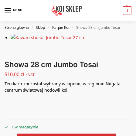
MENU
1
Strona główna
Sklep
Karpie Koi
Showa 28 cm Jumbo Tosai
/
/
/
Showa 28 cm Jumbo Tosai
510,00
zł
z VAT
Ten karp koi został wybrany w Japonii, w regionie Niigata –
centrum światowej hodowli koi.
1 w magazynie