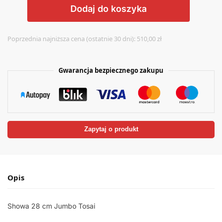
Dodaj do koszyka
A
l
Poprzednia najniższa cena (ostatnie 30 dni):
510,00
zł
t
e
Gwarancja bezpiecznego zakupu
r
n
a
t
i
v
Zapytaj o produkt
e
:
Opis
Showa 28 cm Jumbo Tosai