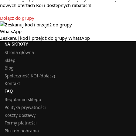
nowych ofertach Koi i dostępnych rabatach!
Dołącz do grupy
Zeskanuj kod i przejdź do grupy WhatsApp
NA SKRÓTY
Strona główna
Sklep
Blog
Społeczność KOI (dołącz)
Kontakt
FAQ
Regulamin sklepu
Polityka prywatności
Koszty dostawy
Formy płatności
Pliki do pobrania