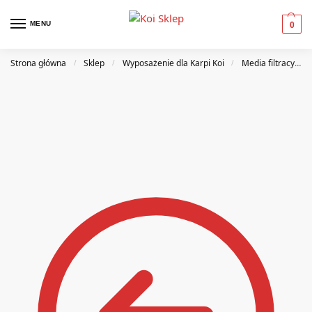
MENU
0
Strona główna
Sklep
Wyposażenie dla Karpi Koi
Media filtracyjne
/
/
/