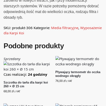
zarówno w nowych filtrach, jak i przy modernizacji
starszych systemów. W razie potrzeby pomożemy dobrać
odpowiednią ilość mat do wielkości oczka, rodzaju filtra i
obsady ryb.
SKU:
produkt-306
Kategorie:
Media filtracyjne
,
Wyposażenie
dla Karpi Koi
Podobne produkty
Sprzedany
Pływający termometr do oczka
Czas realizacji:
24 godziny
wodnego okrągły
76,00
zł
z VAT
Szczotka do tarła dla karpi koi
260 × Ø 15 cm
68,00
zł
z VAT