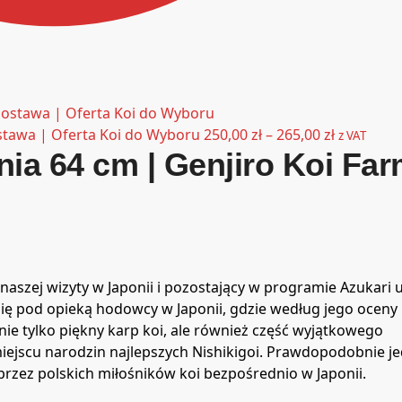
stawa | Oferta Koi do Wyboru
250,00
zł
–
265,00
zł
z VAT
ia 64 cm | Genjiro Koi Fa
szej wizyty w Japonii i pozostający w programie Azukari 
się pod opieką hodowcy w Japonii, gdzie według jego oceny
nie tylko piękny karp koi, ale również część wyjątkowego
miejscu narodzin najlepszych Nishikigoi. Prawdopodobnie j
rzez polskich miłośników koi bezpośrednio w Japonii.