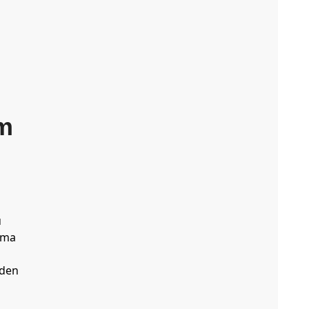
rm
u
 ma
eden