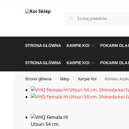
STRONA GŁÓWNA
KARPIE KOI
POKARM DLA 
STRONA GŁÓWNA
KARPIE KOI
POKARM DLA 
Strona główna
Sklep
Karpie Koi
Kohaku Azuka
/
/
/