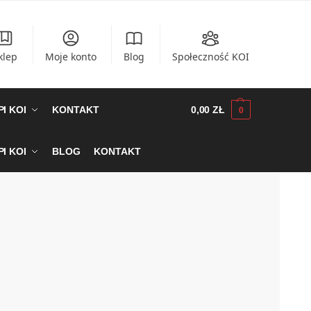
klep
Moje konto
Blog
Społeczność KOI
I KOI
KONTAKT
0,00
ZŁ
0
I KOI
BLOG
KONTAKT