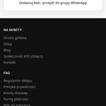
Zeskanuj kod i przejdź do grupy WhatsApp
NA SKRÓTY
Strona główna
Sklep
Blog
Społeczność KOI (dołącz)
Kontakt
FAQ
Regulamin sklepu
Polityka prywatności
Koszty dostawy
Formy płatności
Pliki do pobrania