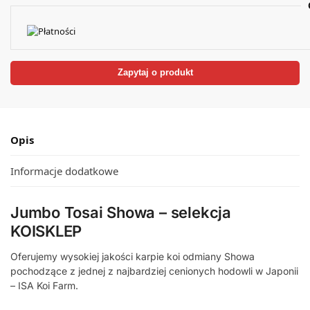
t
e
r
n
a
Zapytaj o produkt
t
i
v
e
Opis
:
Informacje dodatkowe
Jumbo Tosai Showa – selekcja
KOISKLEP
Oferujemy wysokiej jakości karpie koi odmiany Showa
pochodzące z jednej z najbardziej cenionych hodowli w Japonii
–
ISA Koi Farm
.