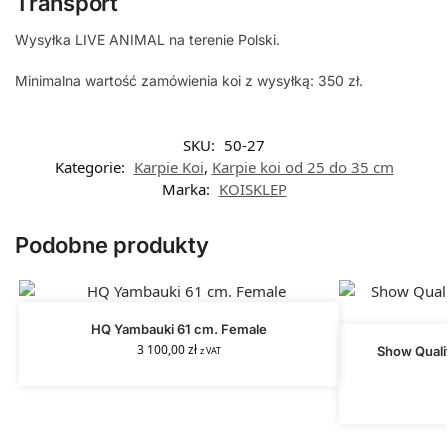
Transport
Wysyłka LIVE ANIMAL na terenie Polski.
Minimalna wartość zamówienia koi z wysyłką: 350 zł.
SKU:
50-27
Kategorie:
Karpie Koi
,
Karpie koi od 25 do 35 cm
Marka:
KOISKLEP
Podobne produkty
HQ Yambauki 61 cm. Female
3 100,00
zł
Show Qualit
z VAT