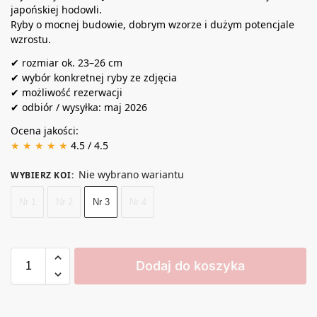
japońskiej hodowli.
Ryby o mocnej budowie, dobrym wzorze i dużym potencjale
wzrostu.
✔ rozmiar ok. 23–26 cm
✔ wybór konkretnej ryby ze zdjęcia
✔ możliwość rezerwacji
✔ odbiór / wysyłka: maj 2026
Ocena jakości:
★ ★ ★ ★ ★
4.5 / 4.5
Nie wybrano wariantu
WYBIERZ KOI
:
Nr 1
Nr 2
Nr 3
Nr 4
Dodaj do koszyka
A
l