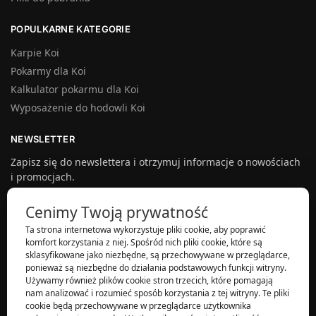
POPULKARNE KATEGORIE
Karpie Koi
Pokarmy dla Koi
Kalkulator pokarmu dla Koi
Wyposażenie do hodowli Koi
NEWSLETTER
Zapisz się do newslettera i otrzymuj informacje o nowościach
i promocjach.
Cenimy Twoją prywatność
Ta strona internetowa wykorzystuje pliki cookie, aby poprawić
Akceptuję politykę prywatnosci i zapisuję się do newslettera.
*
komfort korzystania z niej. Spośród nich pliki cookie, które są
sklasyfikowane jako niezbędne, są przechowywane w przeglądarce,
ponieważ są niezbędne do działania podstawowych funkcji witryny.
Używamy również plików cookie stron trzecich, które pomagają
nam analizować i rozumieć sposób korzystania z tej witryny. Te pliki
cookie będą przechowywane w przeglądarce użytkownika