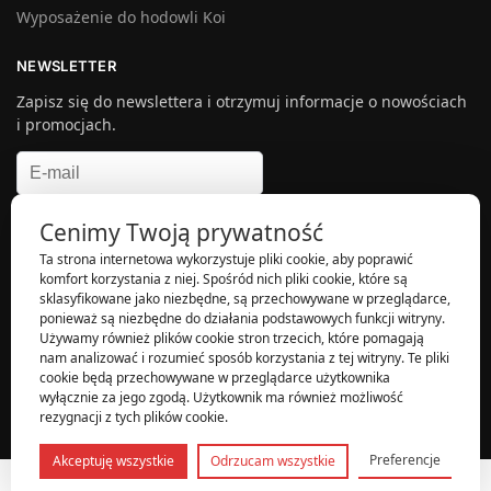
Wyposażenie do hodowli Koi
NEWSLETTER
Zapisz się do newslettera i otrzymuj informacje o nowościach
i promocjach.
Akceptuję politykę prywatnosci i zapisuję się do newslettera.
*
Cenimy Twoją prywatność
Ta strona internetowa wykorzystuje pliki cookie, aby poprawić
komfort korzystania z niej. Spośród nich pliki cookie, które są
sklasyfikowane jako niezbędne, są przechowywane w przeglądarce,
ponieważ są niezbędne do działania podstawowych funkcji witryny.
Używamy również plików cookie stron trzecich, które pomagają
nam analizować i rozumieć sposób korzystania z tej witryny. Te pliki
© Koi Sklep| Wdrożenie:
Sklepy internetowe Creative SEO
.
cookie będą przechowywane w przeglądarce użytkownika
wyłącznie za jego zgodą. Użytkownik ma również możliwość
rezygnacji z tych plików cookie.
Preferencje
Akceptuję wszystkie
Odrzucam wszystkie