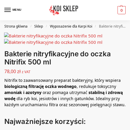
MENU
0
Strona główna
Sklep
Wyposażenie dla Karpi Koi
Bakterie nitryfikacyjne do oczka Nitrifix 500 ml
/
/
/
Bakterie nitryfikacyjne do oczka
Nitrifix 500 ml
78,00
zł
z VAT
Nitrifix to zaawansowany preparat bakteryjny, który wspiera
biologiczną filtrację oczka wodnego
, redukuje toksyczny
amoniak i azotyny
oraz pomaga utrzymać
stabilną i zdrową
wodę
dla ryb koi, jesiotrów i innych gatunków. Idealny przy
każdym uruchamianiu filtra oraz sezonowej pielęgnacji stawu.
Najważniejsze korzyści: