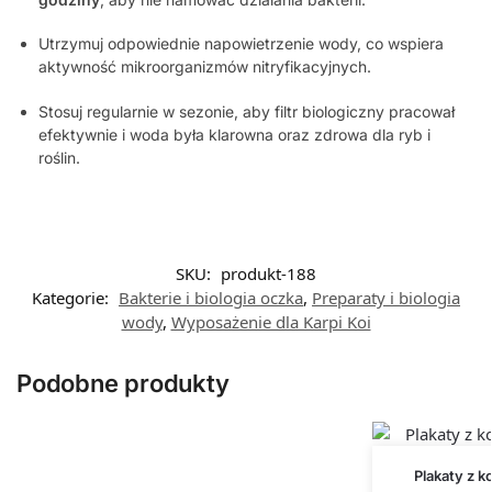
Utrzymuj odpowiednie napowietrzenie wody, co wspiera
aktywność mikroorganizmów nitryfikacyjnych.
Stosuj regularnie w sezonie, aby filtr biologiczny pracował
efektywnie i woda była klarowna oraz zdrowa dla ryb i
roślin.
SKU:
produkt-188
Kategorie:
Bakterie i biologia oczka
,
Preparaty i biologia
wody
,
Wyposażenie dla Karpi Koi
Podobne produkty
Plakaty z k