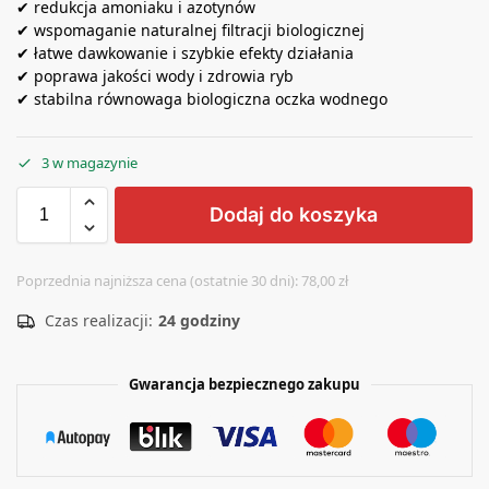
✔ redukcja amoniaku i azotynów
✔ wspomaganie naturalnej filtracji biologicznej
✔ łatwe dawkowanie i szybkie efekty działania
✔ poprawa jakości wody i zdrowia ryb
✔ stabilna równowaga biologiczna oczka wodnego
3 w magazynie
Dodaj do koszyka
A
l
Poprzednia najniższa cena (ostatnie 30 dni):
78,00
zł
t
Czas realizacji:
24 godziny
e
r
n
Gwarancja bezpiecznego zakupu
a
t
i
v