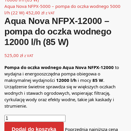
Aqua Nova NFPX-5000 – pompa do oczka wodnego 5000
l/h (22 W)
452,00
zł
z VAT
Aqua Nova NFPX-12000 –
pompa do oczka wodnego
12000 l/h (85 W)
525,00
zł
z VAT
Pompa do oczka wodnego Aqua Nova NFPX-12000
to
wydajna i energooszczędna pompa obiegowa o
maksymalnej wydajności
12000 l/h
i mocy
85 W
.
Urządzenie świetnie sprawdza się w większych oczkach
wodnych i stawach ogrodowych, wspierając filtrację,
cyrkulację wody oraz efekty wodne, takie jak kaskady i
strumienie.
Dodaj do koszyka
Poprzednia najniższa cena