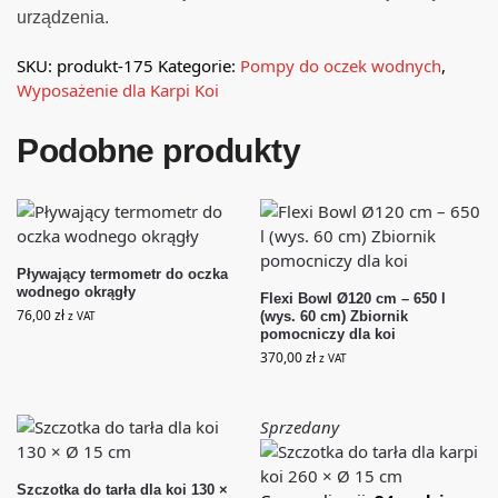
urządzenia.
SKU:
produkt-175
Kategorie:
Pompy do oczek wodnych
,
Wyposażenie dla Karpi Koi
Podobne produkty
Pływający termometr do oczka
wodnego okrągły
Flexi Bowl Ø120 cm – 650 l
76,00
zł
z VAT
(wys. 60 cm) Zbiornik
pomocniczy dla koi
370,00
zł
z VAT
Sprzedany
Szczotka do tarła dla koi 130 ×