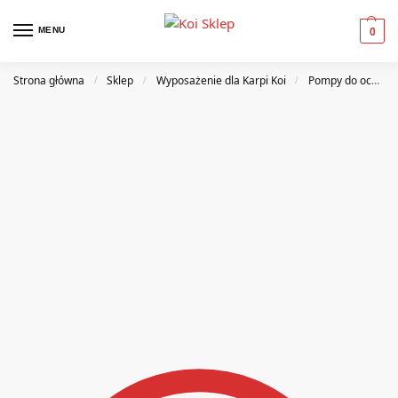
MENU
0
Strona główna
Sklep
Wyposażenie dla Karpi Koi
Pompy do oczek wodnych
/
/
/