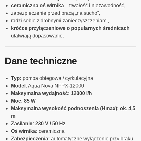
ceramiczna oś wirnika
– trwałość i niezawodność,
zabezpieczenie przed pracą „na sucho”,
radzi sobie z drobnymi zanieczyszczeniami,
króćce przyłączeniowe o popularnych średnicach
ułatwiają dopasowanie.
Dane techniczne
Typ:
pompa obiegowa / cyrkulacyjna
Model:
Aqua Nova NFPX-12000
Maksymalna wydajność:
12000 l/h
Moc:
85 W
Maksymalna wysokość podnoszenia (Hmax):
ok. 4,5
m
Zasilanie:
230 V / 50 Hz
Oś wirnika:
ceramiczna
Zabezpieczenia:
automatyczne wyłączenie przy braku