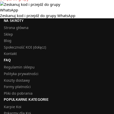
Zeskanuj kod i przejdź do grupy WhatsApp
NA SKRÓTY
Strona główna
Sklep
Blog
Społeczność KOI (dołącz)
Kontakt
FAQ
Regulamin sklepu
Polityka prywatności
Koszty dostawy
Formy płatności
Pliki do pobrania
POPULKARNE KATEGORIE
Karpie Koi
Pokarmy dla Koi