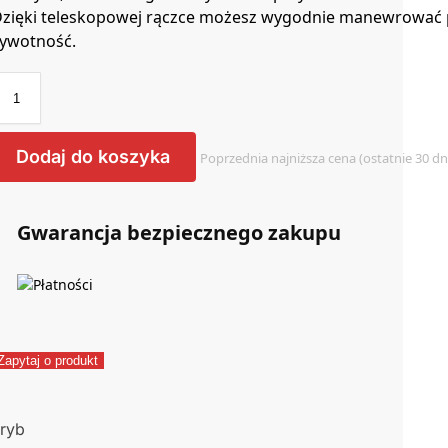
zięki teleskopowej rączce możesz wygodnie manewrować po
ywotność.
Dodaj do koszyka
Poprzednia najniższa cena (ostatnie 30 dn
Gwarancja bezpiecznego zakupu
Zapytaj o produkt
ryb