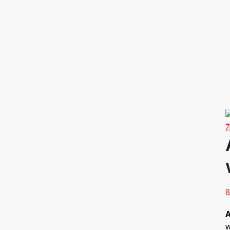
Ż
8
A
w