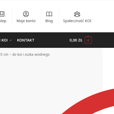
klep
Moje konto
Blog
Społeczność KOI
 KOI
KONTAKT
0,00
ZŁ
0
5 cm – do koi i oczka wodnego