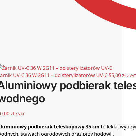
arnik UV-C 36 W 2G11 – do sterylizatorów UV-C
55,00
zł
z VAT
Aluminiowy podbierak tele
wodnego
0,00
zł
z VAT
luminiowy podbierak teleskopowy 35 cm
to lekki, wytr
odnych, stawach ogrodowych oraz przy hodowli.