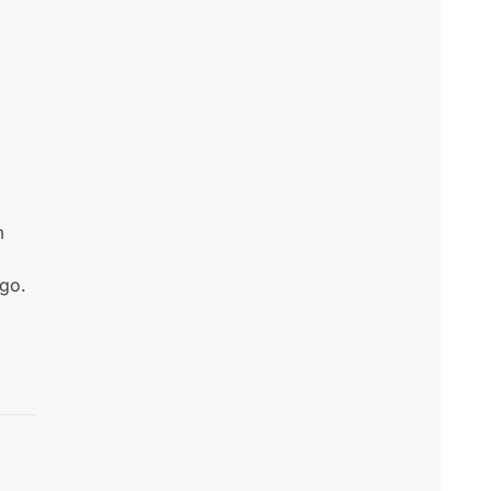
m
go.